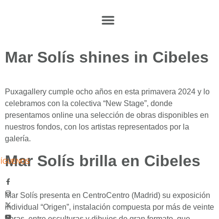
Mar Solís shines in Cibeles
Puxagallery cumple ocho años en esta primavera 2024 y lo
celebramos con la colectiva “New Stage”, donde
presentamos online una selección de obras disponibles en
nuestros fondos, con los artistas representados por la
galería.
Mar Solís brilla en Cibeles
SÍGUENOS
Mar Solís presenta en CentroCentro (Madrid) su exposición
individual “Origen”, instalación compuesta por más de veinte
obras, entre esculturas y dibujos de gran formato, que