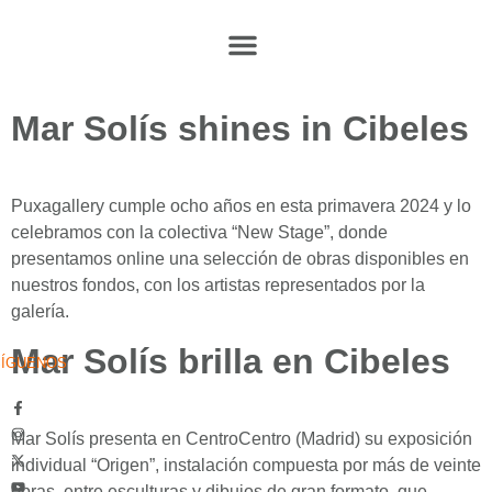
Mar Solís shines in Cibeles
Puxagallery cumple ocho años en esta primavera 2024 y lo
celebramos con la colectiva “New Stage”, donde
presentamos online una selección de obras disponibles en
nuestros fondos, con los artistas representados por la
galería.
Mar Solís brilla en Cibeles
SÍGUENOS
Mar Solís presenta en CentroCentro (Madrid) su exposición
individual “Origen”, instalación compuesta por más de veinte
obras, entre esculturas y dibujos de gran formato, que